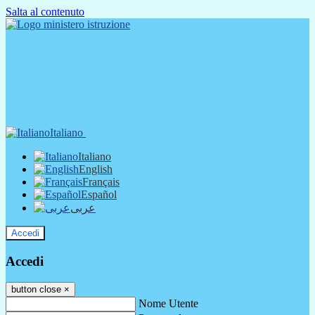
Salta al contenuto
Italiano
Italiano
English
Français
Español
عربى
Accedi
Accedi
button close
×
Nome Utente