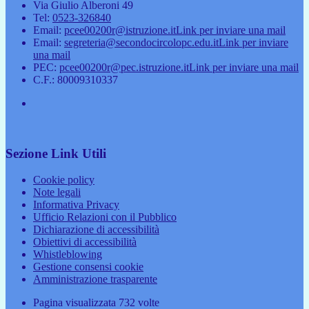
Via Giulio Alberoni 49
Tel:
0523-326840
Email:
pcee00200r@istruzione.it
Link per inviare una mail
Email:
segreteria@secondocircolopc.edu.it
Link per inviare
una mail
PEC:
pcee00200r@pec.istruzione.it
Link per inviare una mail
C.F.: 80009310337
Sezione Link Utili
Cookie policy
Note legali
Informativa Privacy
Ufficio Relazioni con il Pubblico
Dichiarazione di accessibilità
Obiettivi di accessibilità
Whistleblowing
Gestione consensi cookie
Amministrazione trasparente
Pagina visualizzata
732
volte