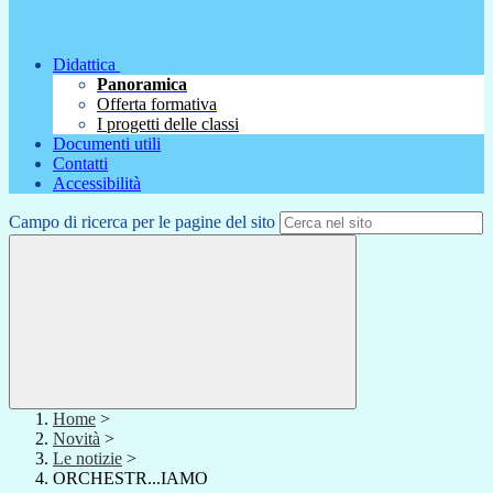
Didattica
Panoramica
Offerta formativa
I progetti delle classi
Documenti utili
Contatti
Accessibilità
Campo di ricerca per le pagine del sito
Home
>
Novità
>
Le notizie
>
ORCHESTR...IAMO