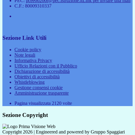
PEC:
pcee00200r@pec.istruzione.it
Link per inviare una mail
C.F.: 80009310337
Sezione Link Utili
Cookie policy
Note legali
Informativa Privacy
Ufficio Relazioni con il Pubblico
Dichiarazione di accessibilità
Obiettivi di accessibilità
Whistleblowing
Gestione consensi cookie
Amministrazione trasparente
Pagina visualizzata
2120
volte
Sezione Copyright
Copyright 2026 | Engineered and powered by Gruppo Spaggiari