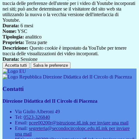
traccia delle preferenze dell'utente per i video di Youtube incorporati
nei siti; può anche determinare se il visitatore del sito web sta
utilizzando la nuova o la vecchia versione dell'interfaccia di
Youtube.
Durata:
6 mesi
Nome:
YSC
Tipologia:
analitico
Proprieta:
Terza parte
Descrizione:
Questo cookie è impostato da YouTube per tenere
traccia delle visualizzazioni dei video incorporati.
Durata:
Sessione
Accetta tutti
Salva le preferenze
Direzione Didattica del II Circolo di Piacenza
Contatti
Direzione Didattica del II Circolo di Piacenza
Via Giulio Alberoni 49
Tel:
0523-326840
Email:
pcee00200r@istruzione.it
Link per inviare una mail
Email:
segreteria@secondocircolopc.edu.it
Link per inviare
una mail