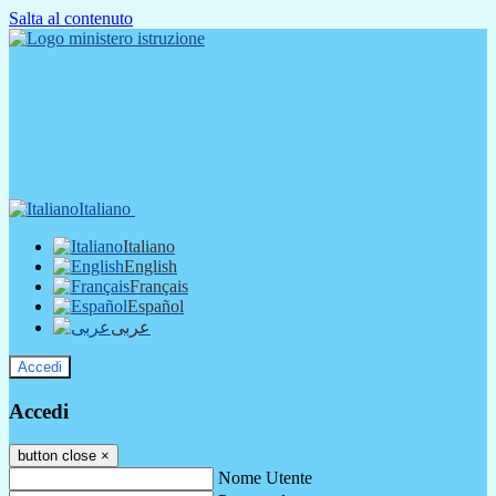
Salta al contenuto
Italiano
Italiano
English
Français
Español
عربى
Accedi
Accedi
button close
×
Nome Utente