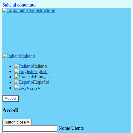
Salta al contenuto
Italiano
Italiano
English
Français
Español
عربى
Accedi
Accedi
button close
×
Nome Utente