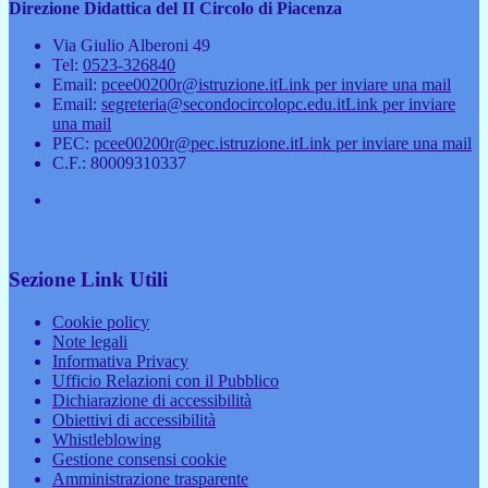
Direzione Didattica del II Circolo di Piacenza
Via Giulio Alberoni 49
Tel:
0523-326840
Email:
pcee00200r@istruzione.it
Link per inviare una mail
Email:
segreteria@secondocircolopc.edu.it
Link per inviare
una mail
PEC:
pcee00200r@pec.istruzione.it
Link per inviare una mail
C.F.: 80009310337
Sezione Link Utili
Cookie policy
Note legali
Informativa Privacy
Ufficio Relazioni con il Pubblico
Dichiarazione di accessibilità
Obiettivi di accessibilità
Whistleblowing
Gestione consensi cookie
Amministrazione trasparente