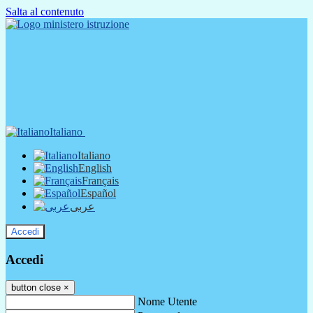
Salta al contenuto
Italiano
Italiano
English
Français
Español
عربى
Accedi
Accedi
button close
×
Nome Utente