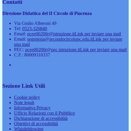
Contatti
Direzione Didattica del II Circolo di Piacenza
Via Giulio Alberoni 49
Tel:
0523-326840
Email:
pcee00200r@istruzione.it
Link per inviare una mail
Email:
segreteria@secondocircolopc.edu.it
Link per inviare
una mail
PEC:
pcee00200r@pec.istruzione.it
Link per inviare una mail
C.F.: 80009310337
Sezione Link Utili
Cookie policy
Note legali
Informativa Privacy
Ufficio Relazioni con il Pubblico
Dichiarazione di accessibilità
Obiettivi di accessibilità
Whistleblowing