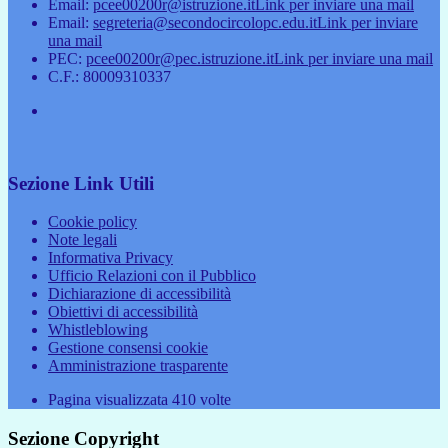
Email:
pcee00200r@istruzione.it
Link per inviare una mail
Email:
segreteria@secondocircolopc.edu.it
Link per inviare
una mail
PEC:
pcee00200r@pec.istruzione.it
Link per inviare una mail
C.F.: 80009310337
Sezione Link Utili
Cookie policy
Note legali
Informativa Privacy
Ufficio Relazioni con il Pubblico
Dichiarazione di accessibilità
Obiettivi di accessibilità
Whistleblowing
Gestione consensi cookie
Amministrazione trasparente
Pagina visualizzata
410
volte
Sezione Copyright