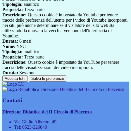
Tipologia:
analitico
Proprieta:
Terza parte
Descrizione:
Questo cookie è impostato da Youtube per tenere
traccia delle preferenze dell'utente per i video di Youtube incorporati
nei siti; può anche determinare se il visitatore del sito web sta
utilizzando la nuova o la vecchia versione dell'interfaccia di
Youtube.
Durata:
6 mesi
Nome:
YSC
Tipologia:
analitico
Proprieta:
Terza parte
Descrizione:
Questo cookie è impostato da YouTube per tenere
traccia delle visualizzazioni dei video incorporati.
Durata:
Sessione
Accetta tutti
Salva le preferenze
Direzione Didattica del II Circolo di Piacenza
Contatti
Direzione Didattica del II Circolo di Piacenza
Via Giulio Alberoni 49
Tel:
0523-326840