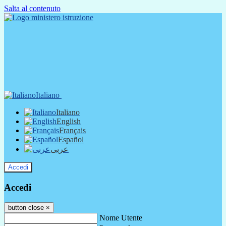
Salta al contenuto
Italiano
Italiano
English
Français
Español
عربى
Accedi
Accedi
button close
×
Nome Utente