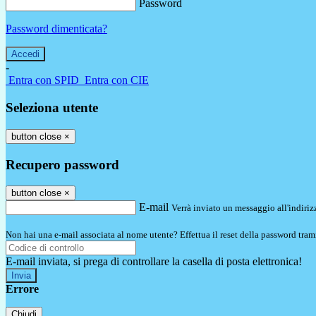
Password
Password dimenticata?
-
Entra con SPID
Entra con CIE
Seleziona utente
button close
×
Recupero password
button close
×
E-mail
Verrà inviato un messaggio all'indirizz
Non hai una e-mail associata al nome utente? Effettua il reset della password tram
E-mail inviata, si prega di controllare la casella di posta elettronica!
Errore
Chiudi