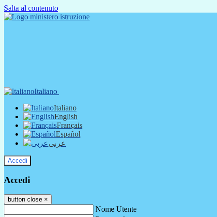
Salta al contenuto
Italiano
Italiano
English
Français
Español
عربى
Accedi
Accedi
button close
×
Nome Utente