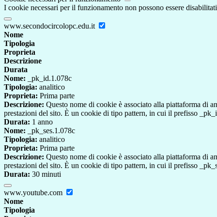
I cookie necessari per il funzionamento non possono essere disabilitati.
www.secondocircolopc.edu.it
Nome
Tipologia
Proprieta
Descrizione
Durata
Nome:
_pk_id.1.078c
Tipologia:
analitico
Proprieta:
Prima parte
Descrizione:
Questo nome di cookie è associato alla piattaforma di ana
prestazioni del sito. È un cookie di tipo pattern, in cui il prefisso _pk
Durata:
1 anno
Nome:
_pk_ses.1.078c
Tipologia:
analitico
Proprieta:
Prima parte
Descrizione:
Questo nome di cookie è associato alla piattaforma di ana
prestazioni del sito. È un cookie di tipo pattern, in cui il prefisso _pk
Durata:
30 minuti
www.youtube.com
Nome
Tipologia