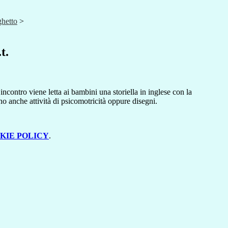
ghetto
>
t.
ncontro viene letta ai bambini una storiella in inglese con la
nno anche attività di psicomotricità oppure disegni.
KIE POLICY
.