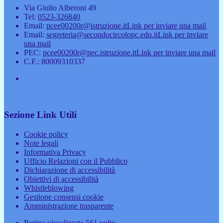
Via Giulio Alberoni 49
Tel:
0523-326840
Email:
pcee00200r@istruzione.it
Link per inviare una mail
Email:
segreteria@secondocircolopc.edu.it
Link per inviare
una mail
PEC:
pcee00200r@pec.istruzione.it
Link per inviare una mail
C.F.: 80009310337
Sezione Link Utili
Cookie policy
Note legali
Informativa Privacy
Ufficio Relazioni con il Pubblico
Dichiarazione di accessibilità
Obiettivi di accessibilità
Whistleblowing
Gestione consensi cookie
Amministrazione trasparente
Pagina visualizzata
561
volte