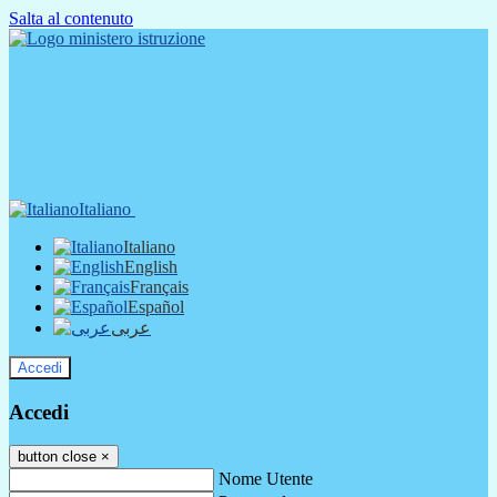
Salta al contenuto
Italiano
Italiano
English
Français
Español
عربى
Accedi
Accedi
button close
×
Nome Utente