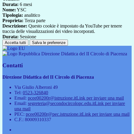
Durata:
6 mesi
Nome:
YSC
Tipologia:
analitico
Proprieta:
Terza parte
Descrizione:
Questo cookie è impostato da YouTube per tenere
traccia delle visualizzazioni dei video incorporati.
Durata:
Sessione
Accetta tutti
Salva le preferenze
Direzione Didattica del II Circolo di Piacenza
Contatti
Direzione Didattica del II Circolo di Piacenza
Via Giulio Alberoni 49
Tel:
0523-326840
Email:
pcee00200r@istruzione.it
Link per inviare una mail
Email:
segreteria@secondocircolopc.edu.it
Link per inviare
una mail
PEC:
pcee00200r@pec.istruzione.it
Link per inviare una mail
C.F.: 80009310337