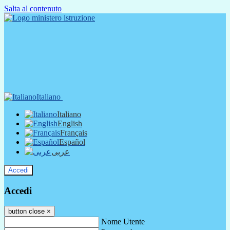
Salta al contenuto
Italiano
Italiano
English
Français
Español
عربى
Accedi
Accedi
button close
×
Nome Utente