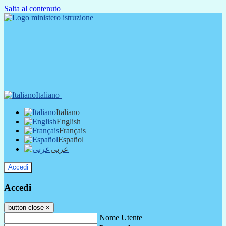
Salta al contenuto
Italiano
Italiano
English
Français
Español
عربى
Accedi
Accedi
button close
×
Nome Utente