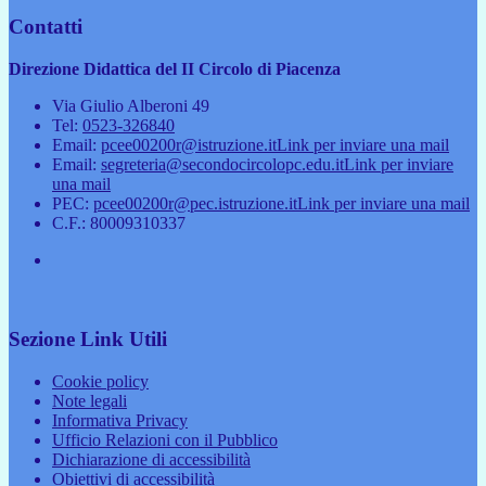
Contatti
Direzione Didattica del II Circolo di Piacenza
Via Giulio Alberoni 49
Tel:
0523-326840
Email:
pcee00200r@istruzione.it
Link per inviare una mail
Email:
segreteria@secondocircolopc.edu.it
Link per inviare
una mail
PEC:
pcee00200r@pec.istruzione.it
Link per inviare una mail
C.F.: 80009310337
Sezione Link Utili
Cookie policy
Note legali
Informativa Privacy
Ufficio Relazioni con il Pubblico
Dichiarazione di accessibilità
Obiettivi di accessibilità