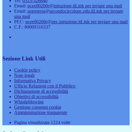
Tel:
0523-326840
Email:
pcee00200r@istruzione.it
Link per inviare una mail
Email:
segreteria@secondocircolopc.edu.it
Link per inviare
una mail
PEC:
pcee00200r@pec.istruzione.it
Link per inviare una mail
C.F.: 80009310337
Sezione Link Utili
Cookie policy
Note legali
Informativa Privacy
Ufficio Relazioni con il Pubblico
Dichiarazione di accessibilità
Obiettivi di accessibilità
Whistleblowing
Gestione consensi cookie
Amministrazione trasparente
Pagina visualizzata
1224
volte