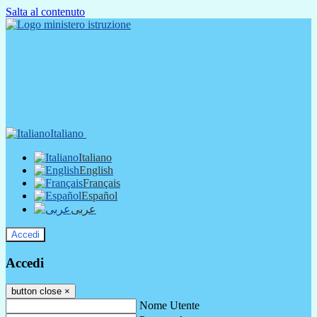
Salta al contenuto
Italiano
Italiano
English
Français
Español
عربى
Accedi
Accedi
button close
×
Nome Utente