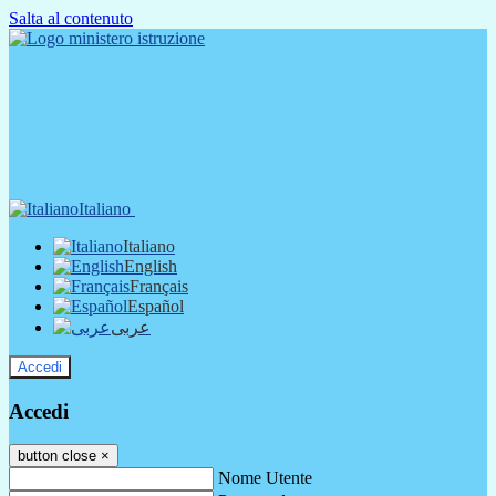
Salta al contenuto
Italiano
Italiano
English
Français
Español
عربى
Accedi
Accedi
button close
×
Nome Utente