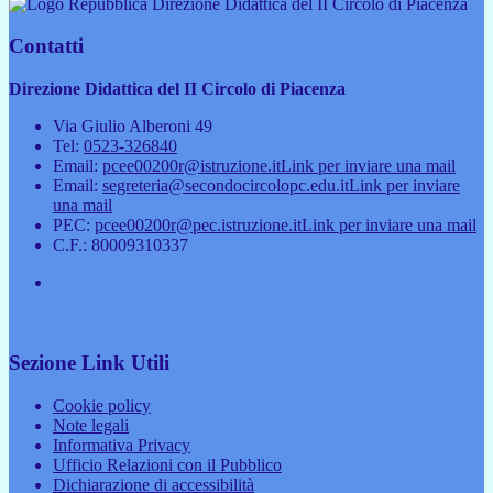
Direzione Didattica del II Circolo di Piacenza
Contatti
Direzione Didattica del II Circolo di Piacenza
Via Giulio Alberoni 49
Tel:
0523-326840
Email:
pcee00200r@istruzione.it
Link per inviare una mail
Email:
segreteria@secondocircolopc.edu.it
Link per inviare
una mail
PEC:
pcee00200r@pec.istruzione.it
Link per inviare una mail
C.F.: 80009310337
Sezione Link Utili
Cookie policy
Note legali
Informativa Privacy
Ufficio Relazioni con il Pubblico
Dichiarazione di accessibilità