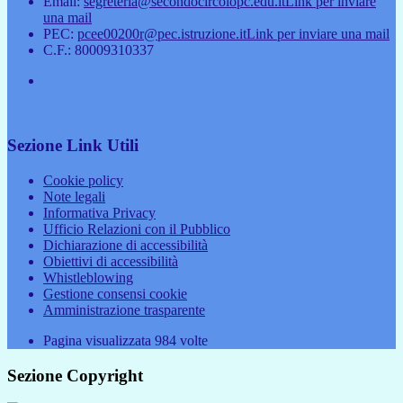
Email:
segreteria@secondocircolopc.edu.it
Link per inviare
una mail
PEC:
pcee00200r@pec.istruzione.it
Link per inviare una mail
C.F.: 80009310337
Sezione Link Utili
Cookie policy
Note legali
Informativa Privacy
Ufficio Relazioni con il Pubblico
Dichiarazione di accessibilità
Obiettivi di accessibilità
Whistleblowing
Gestione consensi cookie
Amministrazione trasparente
Pagina visualizzata
984
volte
Sezione Copyright