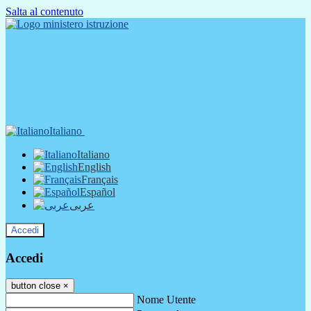
Salta al contenuto
Italiano
Italiano
English
Français
Español
عربى
Accedi
Accedi
button close
×
Nome Utente