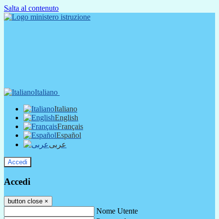
Salta al contenuto
Italiano
Italiano
English
Français
Español
عربى
Accedi
Accedi
button close
×
Nome Utente