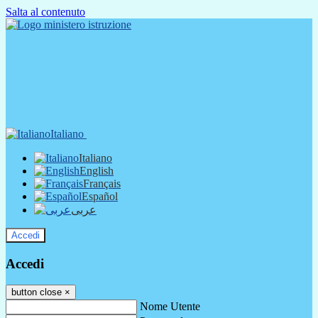
Salta al contenuto
Italiano
Italiano
English
Français
Español
عربى
Accedi
Accedi
button close
×
Nome Utente