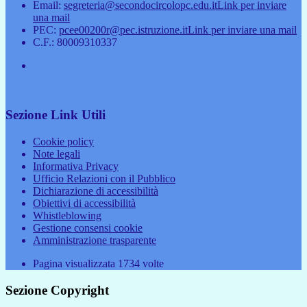
Email:
segreteria@secondocircolopc.edu.it
Link per inviare
una mail
PEC:
pcee00200r@pec.istruzione.it
Link per inviare una mail
C.F.: 80009310337
Sezione Link Utili
Cookie policy
Note legali
Informativa Privacy
Ufficio Relazioni con il Pubblico
Dichiarazione di accessibilità
Obiettivi di accessibilità
Whistleblowing
Gestione consensi cookie
Amministrazione trasparente
Pagina visualizzata
1734
volte
Sezione Copyright