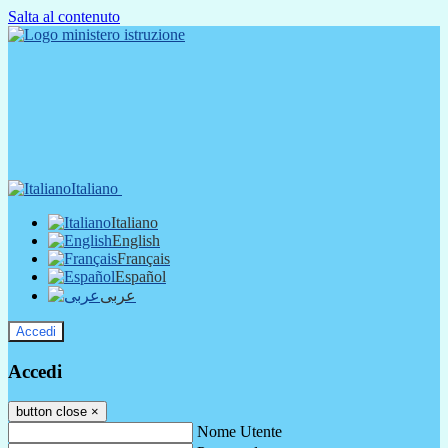
Salta al contenuto
Italiano
Italiano
English
Français
Español
عربى
Accedi
Accedi
button close
×
Nome Utente