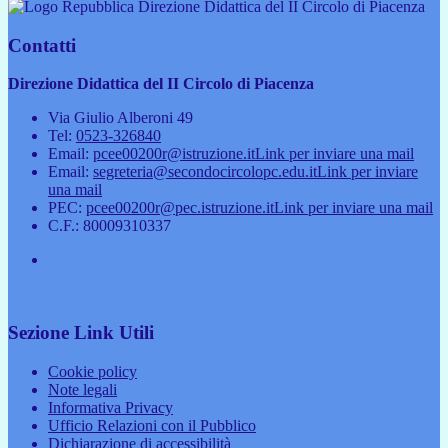
Direzione Didattica del II Circolo di Piacenza
Contatti
Direzione Didattica del II Circolo di Piacenza
Via Giulio Alberoni 49
Tel:
0523-326840
Email:
pcee00200r@istruzione.it
Link per inviare una mail
Email:
segreteria@secondocircolopc.edu.it
Link per inviare
una mail
PEC:
pcee00200r@pec.istruzione.it
Link per inviare una mail
C.F.: 80009310337
Sezione Link Utili
Cookie policy
Note legali
Informativa Privacy
Ufficio Relazioni con il Pubblico
Dichiarazione di accessibilità