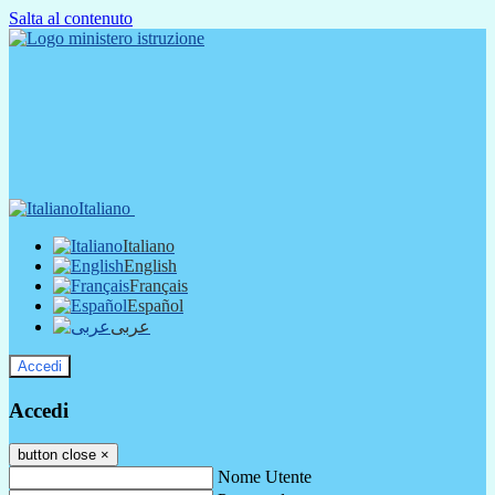
Salta al contenuto
Italiano
Italiano
English
Français
Español
عربى
Accedi
Accedi
button close
×
Nome Utente