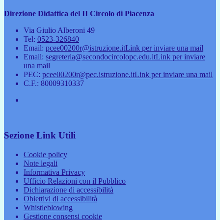
Direzione Didattica del II Circolo di Piacenza
Via Giulio Alberoni 49
Tel:
0523-326840
Email:
pcee00200r@istruzione.it
Link per inviare una mail
Email:
segreteria@secondocircolopc.edu.it
Link per inviare
una mail
PEC:
pcee00200r@pec.istruzione.it
Link per inviare una mail
C.F.: 80009310337
Sezione Link Utili
Cookie policy
Note legali
Informativa Privacy
Ufficio Relazioni con il Pubblico
Dichiarazione di accessibilità
Obiettivi di accessibilità
Whistleblowing
Gestione consensi cookie