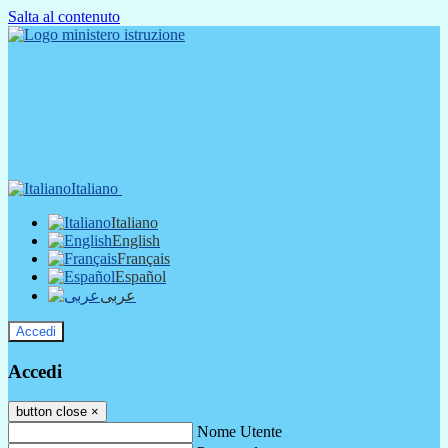
Salta al contenuto
Italiano
Italiano
English
Français
Español
عربى
Accedi
Accedi
button close
×
Nome Utente