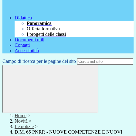
Didattica
Panoramica
Offerta formativa
I progetti delle classi
Documenti utili
Contatti
Accessibilità
Campo di ricerca per le pagine del sito
Home
>
Novità
>
Le notizie
>
D.M. 65 PNRR - NUOVE COMPETENZE E NUOVI