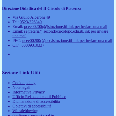
Direzione Didattica del II Circolo di Piacenza
Via Giulio Alberoni 49
Tel:
0523-326840
Email:
pcee00200r@istruzione.it
Link per inviare una mail
Email:
segreteria@secondocircolopc.edu.it
Link per inviare
una mail
PEC:
pcee00200r@pec.istruzione.it
Link per inviare una mail
C.F.: 80009310337
Sezione Link Utili
Cookie policy
Note legali
Informativa Privacy
Ufficio Relazioni con il Pubblico
Dichiarazione di accessibilità
Obiettivi di accessibilità
Whistleblowing
Gestione consensi cookie