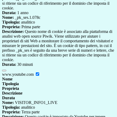
si ritiene sia un codice di riferimento per il dominio che imposta il
cookie.
Durata:
1 anno
Nome:
_pk_ses.1.078c
Tipologia:
analitico
Proprieta:
Prima parte
Descrizione:
Questo nome di cookie è associato alla piattaforma di
analisi web open source Piwik. Viene utilizzato per aiutare i
proprietari di siti Web a monitorare il comportamento dei visitatori e
misurare le prestazioni del sito. È un cookie di tipo pattern, in cui il
prefisso _pk_ses è seguito da una breve serie di numeri e lettere, che
si ritiene sia un codice di riferimento per il dominio che imposta il
cookie.
Durata:
30 minuti
www.youtube.com
Nome
Tipologia
Proprieta
Descrizione
Durata
Nome:
VISITOR_INFO1_LIVE
Tipologia:
analitico
Proprieta:
Terza parte
Descrizione:
Questo cookie è impostato da Youtube per tenere