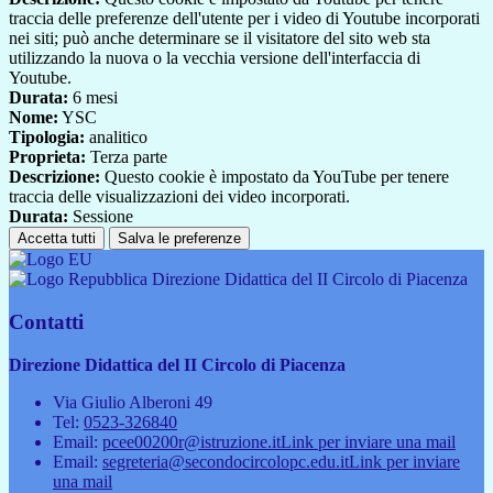
traccia delle preferenze dell'utente per i video di Youtube incorporati
nei siti; può anche determinare se il visitatore del sito web sta
utilizzando la nuova o la vecchia versione dell'interfaccia di
Youtube.
Durata:
6 mesi
Nome:
YSC
Tipologia:
analitico
Proprieta:
Terza parte
Descrizione:
Questo cookie è impostato da YouTube per tenere
traccia delle visualizzazioni dei video incorporati.
Durata:
Sessione
Accetta tutti
Salva le preferenze
Direzione Didattica del II Circolo di Piacenza
Contatti
Direzione Didattica del II Circolo di Piacenza
Via Giulio Alberoni 49
Tel:
0523-326840
Email:
pcee00200r@istruzione.it
Link per inviare una mail
Email:
segreteria@secondocircolopc.edu.it
Link per inviare
una mail