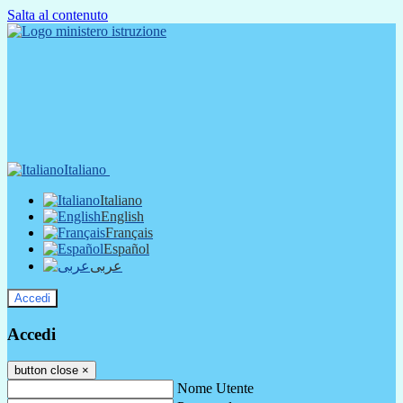
Salta al contenuto
Italiano
Italiano
English
Français
Español
عربى
Accedi
Accedi
button close
×
Nome Utente