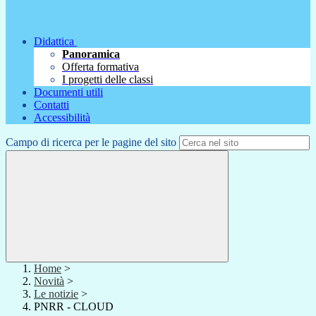
Didattica
Panoramica
Offerta formativa
I progetti delle classi
Documenti utili
Contatti
Accessibilità
Campo di ricerca per le pagine del sito
Home
>
Novità
>
Le notizie
>
PNRR - CLOUD