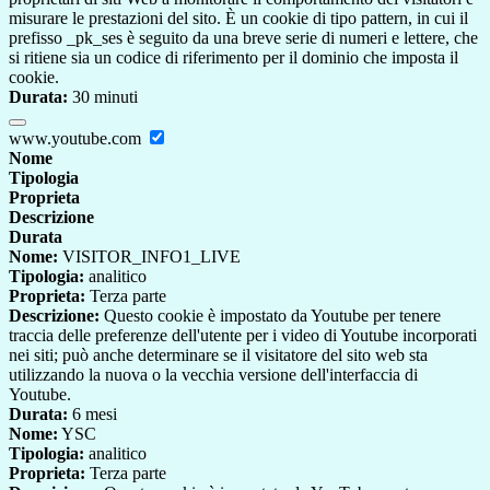
misurare le prestazioni del sito. È un cookie di tipo pattern, in cui il
prefisso _pk_ses è seguito da una breve serie di numeri e lettere, che
si ritiene sia un codice di riferimento per il dominio che imposta il
cookie.
Durata:
30 minuti
www.youtube.com
Nome
Tipologia
Proprieta
Descrizione
Durata
Nome:
VISITOR_INFO1_LIVE
Tipologia:
analitico
Proprieta:
Terza parte
Descrizione:
Questo cookie è impostato da Youtube per tenere
traccia delle preferenze dell'utente per i video di Youtube incorporati
nei siti; può anche determinare se il visitatore del sito web sta
utilizzando la nuova o la vecchia versione dell'interfaccia di
Youtube.
Durata:
6 mesi
Nome:
YSC
Tipologia:
analitico
Proprieta:
Terza parte