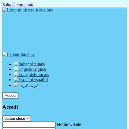
Salta al contenuto
Italiano
Italiano
English
Français
Español
عربى
Accedi
Accedi
button close
×
Nome Utente