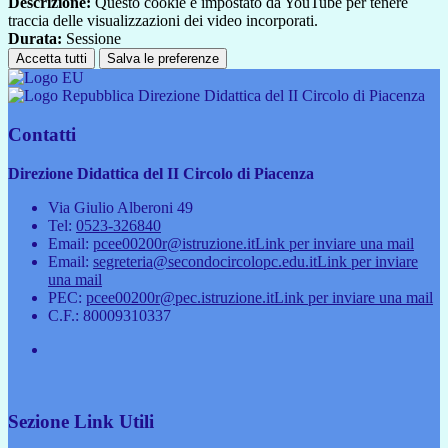
Descrizione:
Questo cookie è impostato da YouTube per tenere
traccia delle visualizzazioni dei video incorporati.
Durata:
Sessione
Accetta tutti
Salva le preferenze
Direzione Didattica del II Circolo di Piacenza
Contatti
Direzione Didattica del II Circolo di Piacenza
Via Giulio Alberoni 49
Tel:
0523-326840
Email:
pcee00200r@istruzione.it
Link per inviare una mail
Email:
segreteria@secondocircolopc.edu.it
Link per inviare
una mail
PEC:
pcee00200r@pec.istruzione.it
Link per inviare una mail
C.F.: 80009310337
Sezione Link Utili