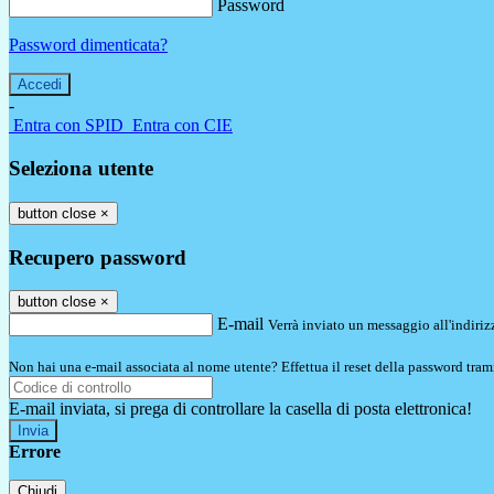
Password
Password dimenticata?
-
Entra con SPID
Entra con CIE
Seleziona utente
button close
×
Recupero password
button close
×
E-mail
Verrà inviato un messaggio all'indirizz
Non hai una e-mail associata al nome utente? Effettua il reset della password tram
E-mail inviata, si prega di controllare la casella di posta elettronica!
Errore
Chiudi