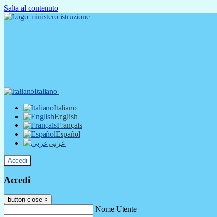
Salta al contenuto
Italiano
Italiano
English
Français
Español
عربى
Accedi
Accedi
button close
×
Nome Utente