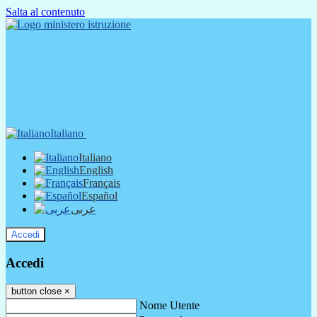
Salta al contenuto
Italiano
Italiano
English
Français
Español
عربى
Accedi
Accedi
button close
×
Nome Utente