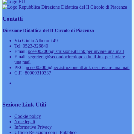
Direzione Didattica del II Circolo di Piacenza
Contatti
Direzione Didattica del II Circolo di Piacenza
Via Giulio Alberoni 49
Tel:
0523-326840
Email:
pcee00200r@istruzione.it
Link per inviare una mail
Email:
segreteria@secondocircolopc.edu.it
Link per inviare
una mail
PEC:
pcee00200r@pec.istruzione.it
Link per inviare una mail
C.F.: 80009310337
Sezione Link Utili
Cookie policy
Note legali
Informativa Privacy
Ufficio Relazioni con il Pubblico