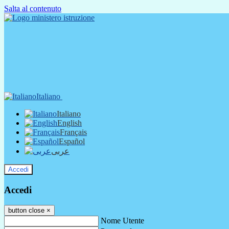
Salta al contenuto
Italiano
Italiano
English
Français
Español
عربى
Accedi
Accedi
button close
×
Nome Utente