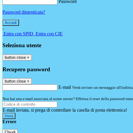
Password
Password dimenticata?
-
Entra con SPID
Entra con CIE
Seleziona utente
button close
×
Recupero password
button close
×
E-mail
Verrà inviato un messaggio all'indirizz
Non hai una e-mail associata al nome utente? Effettua il reset della password tram
E-mail inviata, si prega di controllare la casella di posta elettronica!
Errore
Chiudi