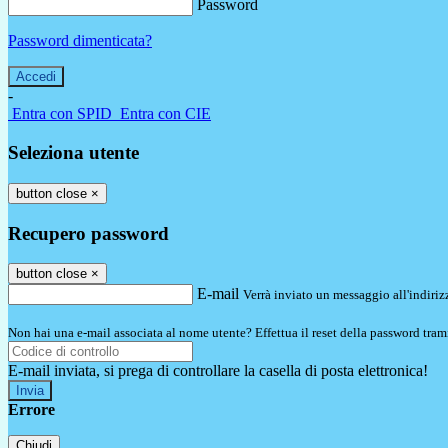
Password
Password dimenticata?
-
Entra con SPID
Entra con CIE
Seleziona utente
button close
×
Recupero password
button close
×
E-mail
Verrà inviato un messaggio all'indirizz
Non hai una e-mail associata al nome utente? Effettua il reset della password tram
E-mail inviata, si prega di controllare la casella di posta elettronica!
Errore
Chiudi