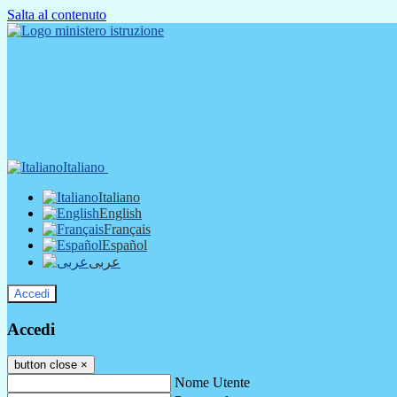
Salta al contenuto
Italiano
Italiano
English
Français
Español
عربى
Accedi
Accedi
button close
×
Nome Utente