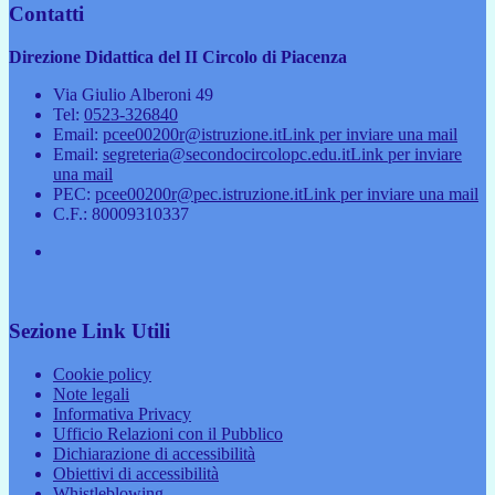
Contatti
Direzione Didattica del II Circolo di Piacenza
Via Giulio Alberoni 49
Tel:
0523-326840
Email:
pcee00200r@istruzione.it
Link per inviare una mail
Email:
segreteria@secondocircolopc.edu.it
Link per inviare
una mail
PEC:
pcee00200r@pec.istruzione.it
Link per inviare una mail
C.F.: 80009310337
Sezione Link Utili
Cookie policy
Note legali
Informativa Privacy
Ufficio Relazioni con il Pubblico
Dichiarazione di accessibilità
Obiettivi di accessibilità
Whistleblowing