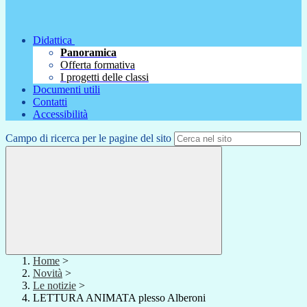
Didattica
Panoramica
Offerta formativa
I progetti delle classi
Documenti utili
Contatti
Accessibilità
Campo di ricerca per le pagine del sito
Home
>
Novità
>
Le notizie
>
LETTURA ANIMATA plesso Alberoni