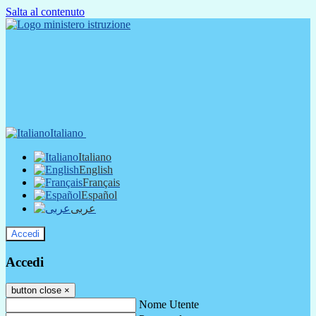
Salta al contenuto
Italiano
Italiano
English
Français
Español
عربى
Accedi
Accedi
button close
×
Nome Utente