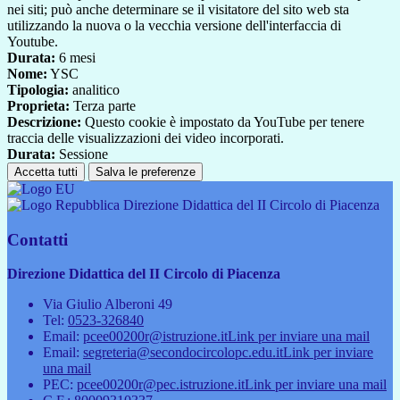
nei siti; può anche determinare se il visitatore del sito web sta
utilizzando la nuova o la vecchia versione dell'interfaccia di
Youtube.
Durata:
6 mesi
Nome:
YSC
Tipologia:
analitico
Proprieta:
Terza parte
Descrizione:
Questo cookie è impostato da YouTube per tenere
traccia delle visualizzazioni dei video incorporati.
Durata:
Sessione
Accetta tutti
Salva le preferenze
Direzione Didattica del II Circolo di Piacenza
Contatti
Direzione Didattica del II Circolo di Piacenza
Via Giulio Alberoni 49
Tel:
0523-326840
Email:
pcee00200r@istruzione.it
Link per inviare una mail
Email:
segreteria@secondocircolopc.edu.it
Link per inviare
una mail
PEC:
pcee00200r@pec.istruzione.it
Link per inviare una mail