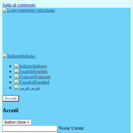
Salta al contenuto
Italiano
Italiano
English
Français
Español
عربى
Accedi
Accedi
button close
×
Nome Utente