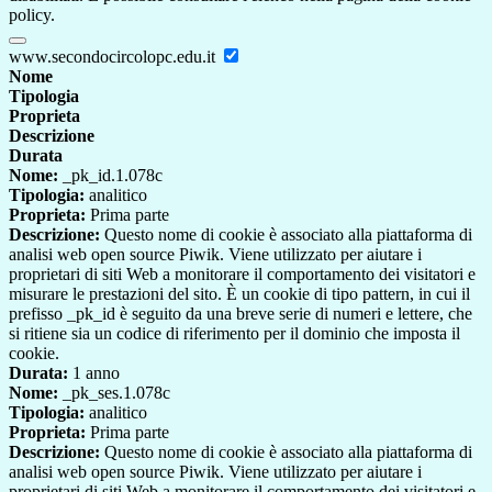
policy.
www.secondocircolopc.edu.it
Nome
Tipologia
Proprieta
Descrizione
Durata
Nome:
_pk_id.1.078c
Tipologia:
analitico
Proprieta:
Prima parte
Descrizione:
Questo nome di cookie è associato alla piattaforma di
analisi web open source Piwik. Viene utilizzato per aiutare i
proprietari di siti Web a monitorare il comportamento dei visitatori e
misurare le prestazioni del sito. È un cookie di tipo pattern, in cui il
prefisso _pk_id è seguito da una breve serie di numeri e lettere, che
si ritiene sia un codice di riferimento per il dominio che imposta il
cookie.
Durata:
1 anno
Nome:
_pk_ses.1.078c
Tipologia:
analitico
Proprieta:
Prima parte
Descrizione:
Questo nome di cookie è associato alla piattaforma di
analisi web open source Piwik. Viene utilizzato per aiutare i
proprietari di siti Web a monitorare il comportamento dei visitatori e