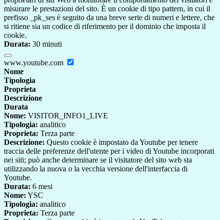
misurare le prestazioni del sito. È un cookie di tipo pattern, in cui il
prefisso _pk_ses è seguito da una breve serie di numeri e lettere, che
si ritiene sia un codice di riferimento per il dominio che imposta il
cookie.
Durata:
30 minuti
www.youtube.com
Nome
Tipologia
Proprieta
Descrizione
Durata
Nome:
VISITOR_INFO1_LIVE
Tipologia:
analitico
Proprieta:
Terza parte
Descrizione:
Questo cookie è impostato da Youtube per tenere
traccia delle preferenze dell'utente per i video di Youtube incorporati
nei siti; può anche determinare se il visitatore del sito web sta
utilizzando la nuova o la vecchia versione dell'interfaccia di
Youtube.
Durata:
6 mesi
Nome:
YSC
Tipologia:
analitico
Proprieta:
Terza parte