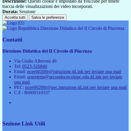
Descrizione:
Questo cookie è impostato da YouTube per tenere
traccia delle visualizzazioni dei video incorporati.
Durata:
Sessione
Accetta tutti
Salva le preferenze
Direzione Didattica del II Circolo di Piacenza
Contatti
Direzione Didattica del II Circolo di Piacenza
Via Giulio Alberoni 49
Tel:
0523-326840
Email:
pcee00200r@istruzione.it
Link per inviare una mail
Email:
segreteria@secondocircolopc.edu.it
Link per inviare
una mail
PEC:
pcee00200r@pec.istruzione.it
Link per inviare una mail
C.F.: 80009310337
Sezione Link Utili