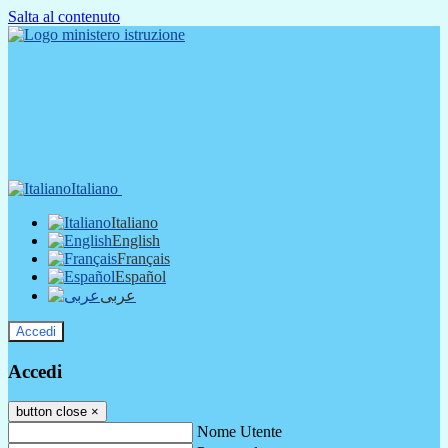
Salta al contenuto
Italiano
Italiano
English
Français
Español
عربى
Accedi
Accedi
button close
×
Nome Utente