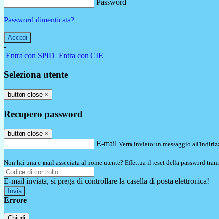
Password
Password dimenticata?
-
Entra con SPID
Entra con CIE
Seleziona utente
button close
×
Recupero password
button close
×
E-mail
Verrà inviato un messaggio all'indirizz
Non hai una e-mail associata al nome utente? Effettua il reset della password tram
E-mail inviata, si prega di controllare la casella di posta elettronica!
Errore
Chiudi