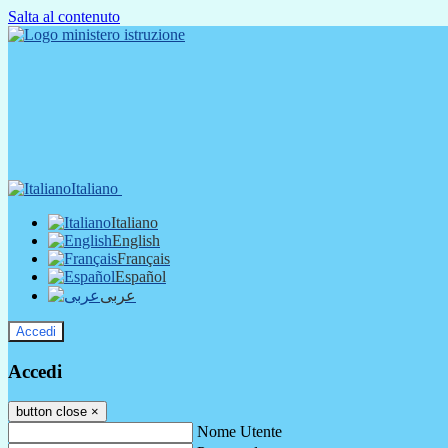
Salta al contenuto
Italiano
Italiano
English
Français
Español
عربى
Accedi
Accedi
button close
×
Nome Utente