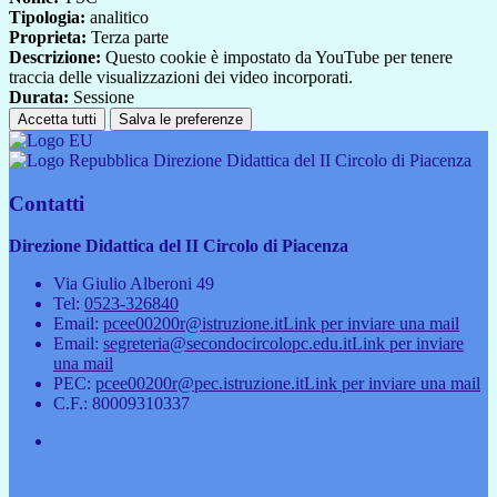
Tipologia:
analitico
Proprieta:
Terza parte
Descrizione:
Questo cookie è impostato da YouTube per tenere
traccia delle visualizzazioni dei video incorporati.
Durata:
Sessione
Accetta tutti
Salva le preferenze
Direzione Didattica del II Circolo di Piacenza
Contatti
Direzione Didattica del II Circolo di Piacenza
Via Giulio Alberoni 49
Tel:
0523-326840
Email:
pcee00200r@istruzione.it
Link per inviare una mail
Email:
segreteria@secondocircolopc.edu.it
Link per inviare
una mail
PEC:
pcee00200r@pec.istruzione.it
Link per inviare una mail
C.F.: 80009310337