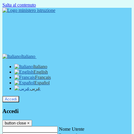
Salta al contenuto
Italiano
Italiano
English
Français
Español
عربى
Accedi
Accedi
button close
×
Nome Utente