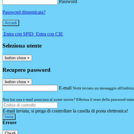
Password
Password dimenticata?
-
Entra con SPID
Entra con CIE
Seleziona utente
button close
×
Recupero password
button close
×
E-mail
Verrà inviato un messaggio all'indirizz
Non hai una e-mail associata al nome utente? Effettua il reset della password tram
E-mail inviata, si prega di controllare la casella di posta elettronica!
Errore
Chiudi