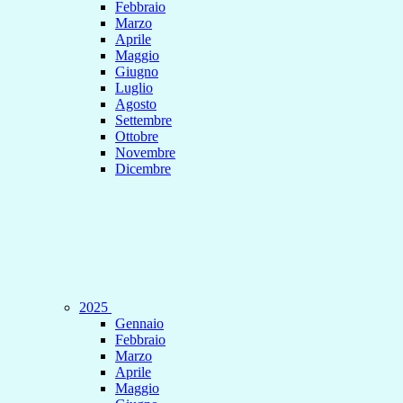
Febbraio
Marzo
Aprile
Maggio
Giugno
Luglio
Agosto
Settembre
Ottobre
Novembre
Dicembre
2025
Gennaio
Febbraio
Marzo
Aprile
Maggio