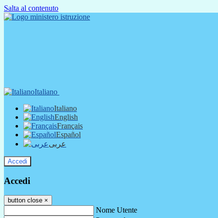
Salta al contenuto
Italiano
Italiano
English
Français
Español
عربى
Accedi
Accedi
button close
×
Nome Utente