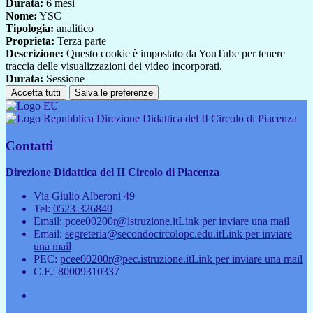
Durata:
6 mesi
Nome:
YSC
Tipologia:
analitico
Proprieta:
Terza parte
Descrizione:
Questo cookie è impostato da YouTube per tenere
traccia delle visualizzazioni dei video incorporati.
Durata:
Sessione
Accetta tutti
Salva le preferenze
Direzione Didattica del II Circolo di Piacenza
Contatti
Direzione Didattica del II Circolo di Piacenza
Via Giulio Alberoni 49
Tel:
0523-326840
Email:
pcee00200r@istruzione.it
Link per inviare una mail
Email:
segreteria@secondocircolopc.edu.it
Link per inviare
una mail
PEC:
pcee00200r@pec.istruzione.it
Link per inviare una mail
C.F.: 80009310337