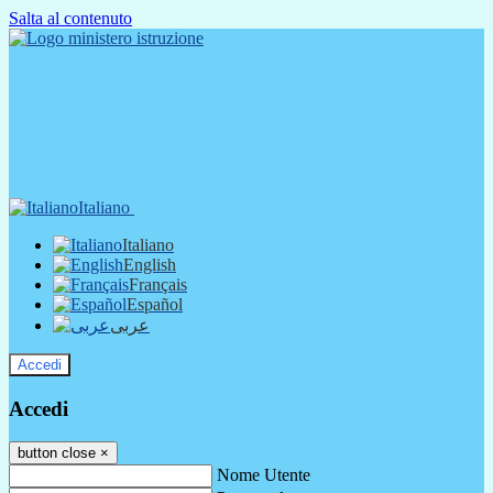
Salta al contenuto
Italiano
Italiano
English
Français
Español
عربى
Accedi
Accedi
button close
×
Nome Utente