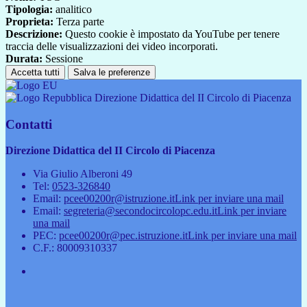
Tipologia:
analitico
Proprieta:
Terza parte
Descrizione:
Questo cookie è impostato da YouTube per tenere
traccia delle visualizzazioni dei video incorporati.
Durata:
Sessione
Accetta tutti
Salva le preferenze
Direzione Didattica del II Circolo di Piacenza
Contatti
Direzione Didattica del II Circolo di Piacenza
Via Giulio Alberoni 49
Tel:
0523-326840
Email:
pcee00200r@istruzione.it
Link per inviare una mail
Email:
segreteria@secondocircolopc.edu.it
Link per inviare
una mail
PEC:
pcee00200r@pec.istruzione.it
Link per inviare una mail
C.F.: 80009310337