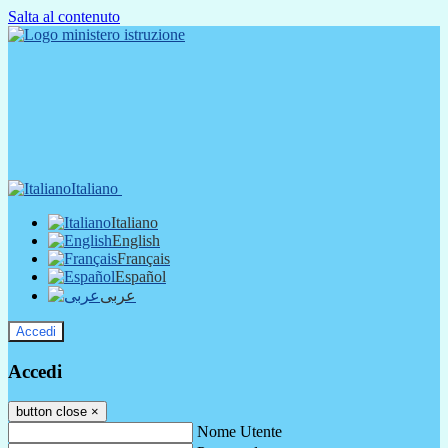
Salta al contenuto
Italiano
Italiano
English
Français
Español
عربى
Accedi
Accedi
button close
×
Nome Utente