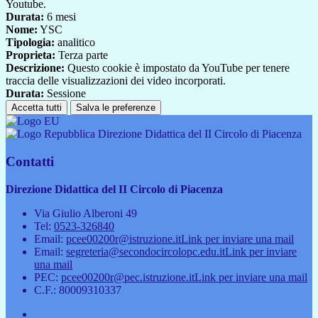
Youtube.
Durata:
6 mesi
Nome:
YSC
Tipologia:
analitico
Proprieta:
Terza parte
Descrizione:
Questo cookie è impostato da YouTube per tenere
traccia delle visualizzazioni dei video incorporati.
Durata:
Sessione
Accetta tutti
Salva le preferenze
Direzione Didattica del II Circolo di Piacenza
Contatti
Direzione Didattica del II Circolo di Piacenza
Via Giulio Alberoni 49
Tel:
0523-326840
Email:
pcee00200r@istruzione.it
Link per inviare una mail
Email:
segreteria@secondocircolopc.edu.it
Link per inviare
una mail
PEC:
pcee00200r@pec.istruzione.it
Link per inviare una mail
C.F.: 80009310337