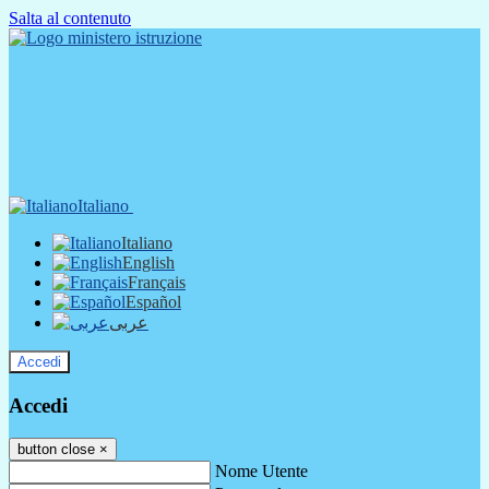
Salta al contenuto
Italiano
Italiano
English
Français
Español
عربى
Accedi
Accedi
button close
×
Nome Utente