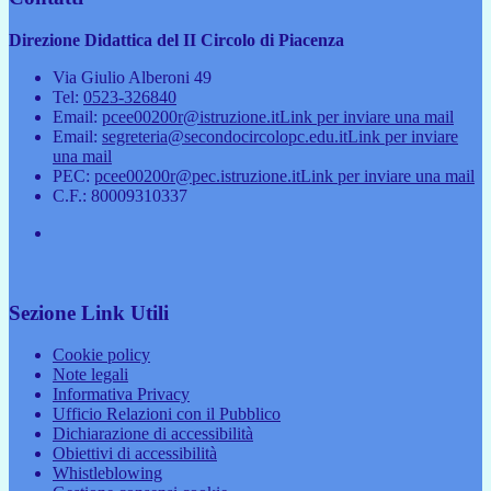
Direzione Didattica del II Circolo di Piacenza
Via Giulio Alberoni 49
Tel:
0523-326840
Email:
pcee00200r@istruzione.it
Link per inviare una mail
Email:
segreteria@secondocircolopc.edu.it
Link per inviare
una mail
PEC:
pcee00200r@pec.istruzione.it
Link per inviare una mail
C.F.: 80009310337
Sezione Link Utili
Cookie policy
Note legali
Informativa Privacy
Ufficio Relazioni con il Pubblico
Dichiarazione di accessibilità
Obiettivi di accessibilità
Whistleblowing