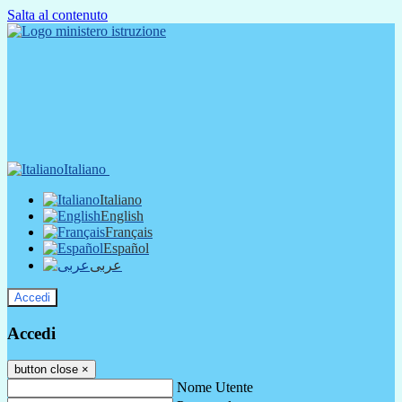
Salta al contenuto
Italiano
Italiano
English
Français
Español
عربى
Accedi
Accedi
button close
×
Nome Utente