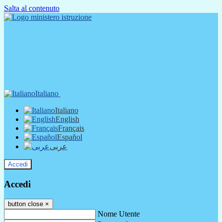
Salta al contenuto
Italiano
Italiano
English
Français
Español
عربى
Accedi
Accedi
button close
×
Nome Utente