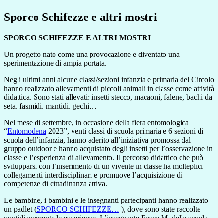
Sporco Schifezze e altri mostri
SPORCO SCHIFEZZE E ALTRI MOSTRI
Un progetto nato come una provocazione e diventato una
sperimentazione di ampia portata.
Negli ultimi anni alcune classi/sezioni infanzia e primaria del Circolo
hanno realizzato allevamenti di piccoli animali in classe come attività
didattica. Sono stati allevati: insetti stecco, macaoni, falene, bachi da
seta, fasmidi, mantidi, gechi…
Nel mese di settembre, in occasione della fiera entomologica
“
Entomodena
2023”, venti classi di scuola primaria e 6 sezioni di
scuola dell’infanzia, hanno aderito all’iniziativa promossa dal
gruppo outdoor e hanno acquistato degli insetti per l’osservazione in
classe e l’esperienza di allevamento. Il percorso didattico che può
svilupparsi con l’inserimento di un vivente in classe ha molteplici
collegamenti interdisciplinari e promuove l’acquisizione di
competenze di cittadinanza attiva.
Le bambine, i bambini e le insegnanti partecipanti hanno realizzato
un padlet (
SPORCO SCHIFEZZE…
), dove sono state raccolte
quotidianamente le esperienze. L’insegnante Fusca M. della scuola