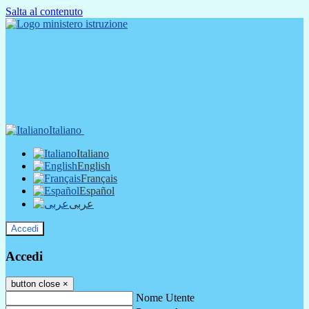
Salta al contenuto
Italiano
Italiano
English
Français
Español
عربى
Accedi
Accedi
button close
×
Nome Utente