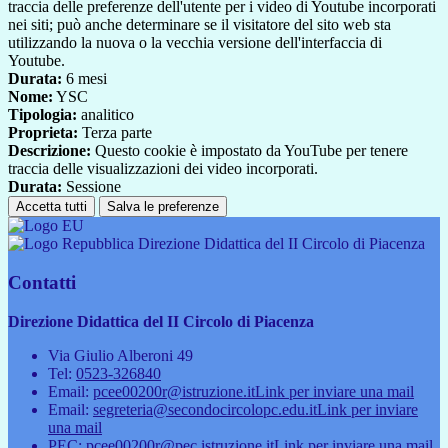
traccia delle preferenze dell'utente per i video di Youtube incorporati
nei siti; può anche determinare se il visitatore del sito web sta
utilizzando la nuova o la vecchia versione dell'interfaccia di
Youtube.
Durata:
6 mesi
Nome:
YSC
Tipologia:
analitico
Proprieta:
Terza parte
Descrizione:
Questo cookie è impostato da YouTube per tenere
traccia delle visualizzazioni dei video incorporati.
Durata:
Sessione
Accetta tutti
Salva le preferenze
Direzione Didattica del II Circolo di Piacenza
Contatti
Direzione Didattica del II Circolo di Piacenza
Via Giulio Alberoni 49
Tel:
0523-326840
Email:
pcee00200r@istruzione.it
Link per inviare una mail
Email:
segreteria@secondocircolopc.edu.it
Link per inviare
una mail
PEC:
pcee00200r@pec.istruzione.it
Link per inviare una mail