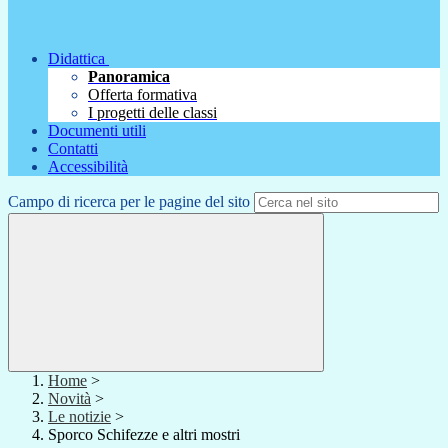
Didattica
Panoramica
Offerta formativa
I progetti delle classi
Documenti utili
Contatti
Accessibilità
Campo di ricerca per le pagine del sito
Home
>
Novità
>
Le notizie
>
Sporco Schifezze e altri mostri