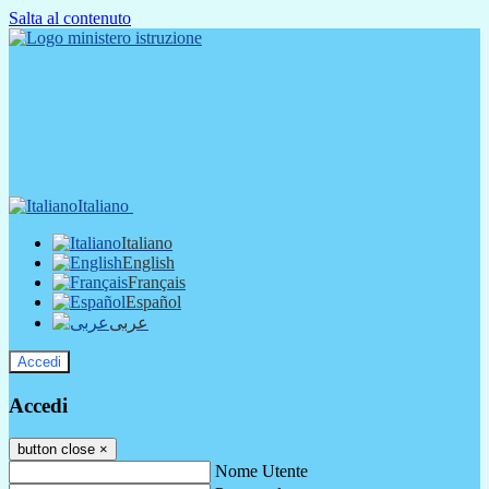
Salta al contenuto
Italiano
Italiano
English
Français
Español
عربى
Accedi
Accedi
button close
×
Nome Utente