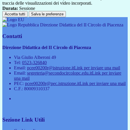
traccia delle visualizzazioni dei video incorporati.
Durata:
Sessione
Accetta tutti
Salva le preferenze
Direzione Didattica del II Circolo di Piacenza
Contatti
Direzione Didattica del II Circolo di Piacenza
Via Giulio Alberoni 49
Tel:
0523-326840
Email:
pcee00200r@istruzione.it
Link per inviare una mail
Email:
segreteria@secondocircolopc.edu.it
Link per inviare
una mail
PEC:
pcee00200r@pec.istruzione.it
Link per inviare una mail
C.F.: 80009310337
Sezione Link Utili