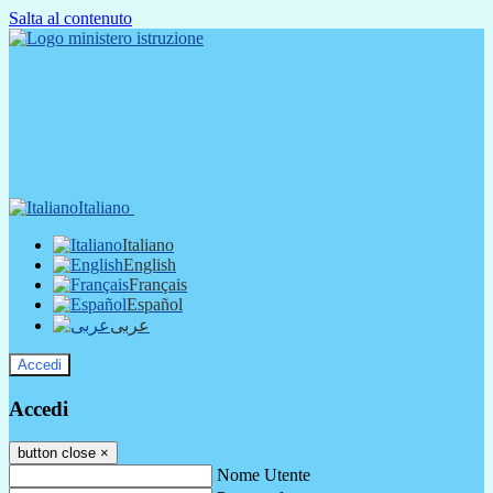
Salta al contenuto
Italiano
Italiano
English
Français
Español
عربى
Accedi
Accedi
button close
×
Nome Utente