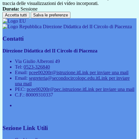
traccia delle visualizzazioni dei video incorporati.
Durata:
Sessione
Accetta tutti
Salva le preferenze
Direzione Didattica del II Circolo di Piacenza
Contatti
Direzione Didattica del II Circolo di Piacenza
Via Giulio Alberoni 49
Tel:
0523-326840
Email:
pcee00200r@istruzione.it
Link per inviare una mail
Email:
segreteria@secondocircolopc.edu.it
Link per inviare
una mail
PEC:
pcee00200r@pec.istruzione.it
Link per inviare una mail
C.F.: 80009310337
Sezione Link Utili