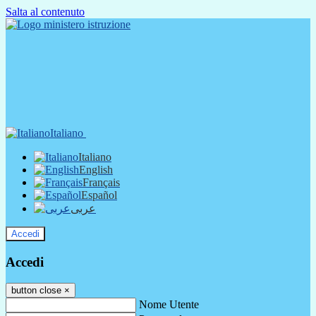
Salta al contenuto
Italiano
Italiano
English
Français
Español
عربى
Accedi
Accedi
button close
×
Nome Utente