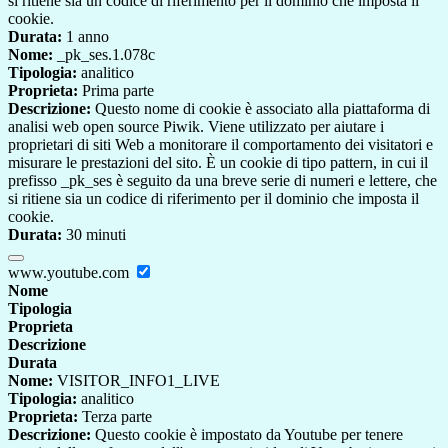
si ritiene sia un codice di riferimento per il dominio che imposta il
cookie.
Durata:
1 anno
Nome:
_pk_ses.1.078c
Tipologia:
analitico
Proprieta:
Prima parte
Descrizione:
Questo nome di cookie è associato alla piattaforma di
analisi web open source Piwik. Viene utilizzato per aiutare i
proprietari di siti Web a monitorare il comportamento dei visitatori e
misurare le prestazioni del sito. È un cookie di tipo pattern, in cui il
prefisso _pk_ses è seguito da una breve serie di numeri e lettere, che
si ritiene sia un codice di riferimento per il dominio che imposta il
cookie.
Durata:
30 minuti
www.youtube.com
Nome
Tipologia
Proprieta
Descrizione
Durata
Nome:
VISITOR_INFO1_LIVE
Tipologia:
analitico
Proprieta:
Terza parte
Descrizione:
Questo cookie è impostato da Youtube per tenere