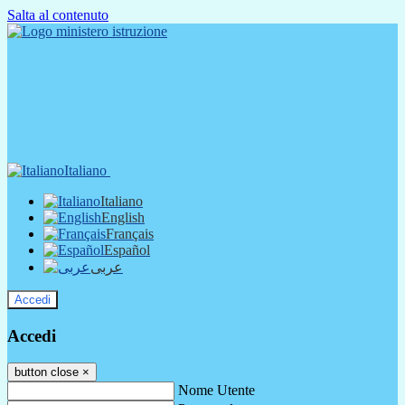
Salta al contenuto
Italiano
Italiano
English
Français
Español
عربى
Accedi
Accedi
button close
×
Nome Utente