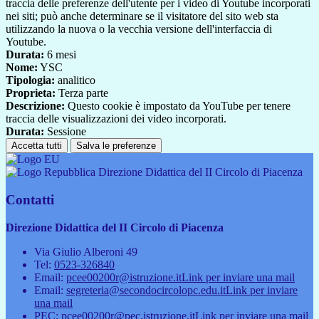
traccia delle preferenze dell'utente per i video di Youtube incorporati
nei siti; può anche determinare se il visitatore del sito web sta
utilizzando la nuova o la vecchia versione dell'interfaccia di
Youtube.
Durata:
6 mesi
Nome:
YSC
Tipologia:
analitico
Proprieta:
Terza parte
Descrizione:
Questo cookie è impostato da YouTube per tenere
traccia delle visualizzazioni dei video incorporati.
Durata:
Sessione
Accetta tutti
Salva le preferenze
Direzione Didattica del II Circolo di Piacenza
Contatti
Direzione Didattica del II Circolo di Piacenza
Via Giulio Alberoni 49
Tel:
0523-326840
Email:
pcee00200r@istruzione.it
Link per inviare una mail
Email:
segreteria@secondocircolopc.edu.it
Link per inviare
una mail
PEC:
pcee00200r@pec.istruzione.it
Link per inviare una mail