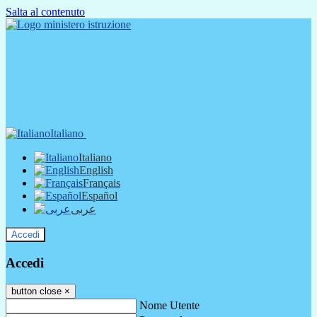
Salta al contenuto
Italiano
Italiano
English
Français
Español
عربى
Accedi
Accedi
button close
×
Nome Utente