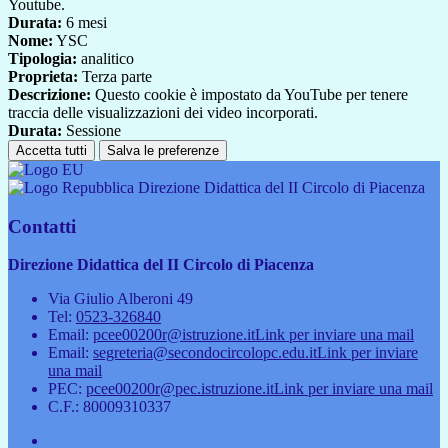
Youtube.
Durata:
6 mesi
Nome:
YSC
Tipologia:
analitico
Proprieta:
Terza parte
Descrizione:
Questo cookie è impostato da YouTube per tenere
traccia delle visualizzazioni dei video incorporati.
Durata:
Sessione
Accetta tutti
Salva le preferenze
Direzione Didattica del II Circolo di Piacenza
Contatti
Direzione Didattica del II Circolo di Piacenza
Via Giulio Alberoni 49
Tel:
0523-326840
Email:
pcee00200r@istruzione.it
Link per inviare una mail
Email:
segreteria@secondocircolopc.edu.it
Link per inviare
una mail
PEC:
pcee00200r@pec.istruzione.it
Link per inviare una mail
C.F.: 80009310337