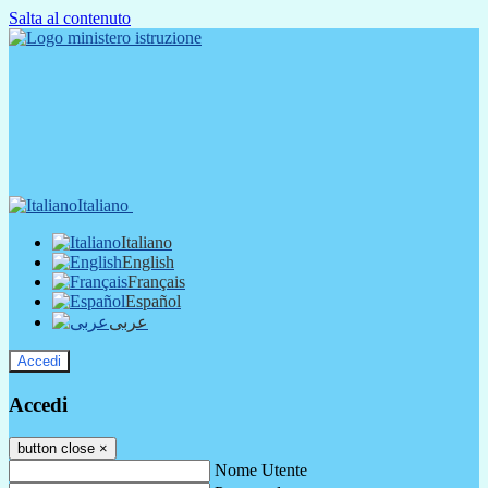
Salta al contenuto
Italiano
Italiano
English
Français
Español
عربى
Accedi
Accedi
button close
×
Nome Utente