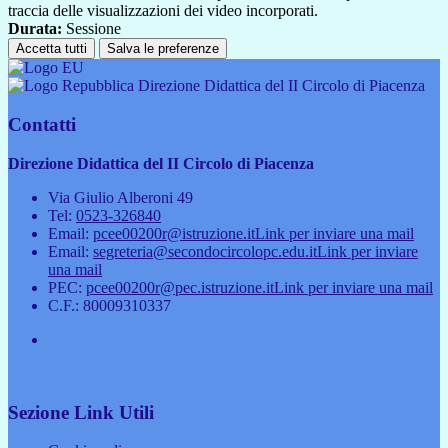
traccia delle visualizzazioni dei video incorporati.
Durata:
Sessione
Accetta tutti
Salva le preferenze
Direzione Didattica del II Circolo di Piacenza
Contatti
Direzione Didattica del II Circolo di Piacenza
Via Giulio Alberoni 49
Tel:
0523-326840
Email:
pcee00200r@istruzione.it
Link per inviare una mail
Email:
segreteria@secondocircolopc.edu.it
Link per inviare
una mail
PEC:
pcee00200r@pec.istruzione.it
Link per inviare una mail
C.F.: 80009310337
Sezione Link Utili