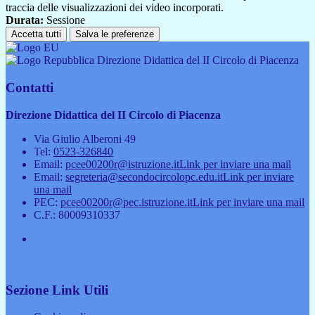
traccia delle visualizzazioni dei video incorporati.
Durata:
Sessione
Accetta tutti
Salva le preferenze
Direzione Didattica del II Circolo di Piacenza
Contatti
Direzione Didattica del II Circolo di Piacenza
Via Giulio Alberoni 49
Tel:
0523-326840
Email:
pcee00200r@istruzione.it
Link per inviare una mail
Email:
segreteria@secondocircolopc.edu.it
Link per inviare
una mail
PEC:
pcee00200r@pec.istruzione.it
Link per inviare una mail
C.F.: 80009310337
Sezione Link Utili