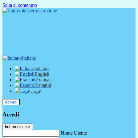
Salta al contenuto
Italiano
Italiano
English
Français
Español
عربى
Accedi
Accedi
button close
×
Nome Utente