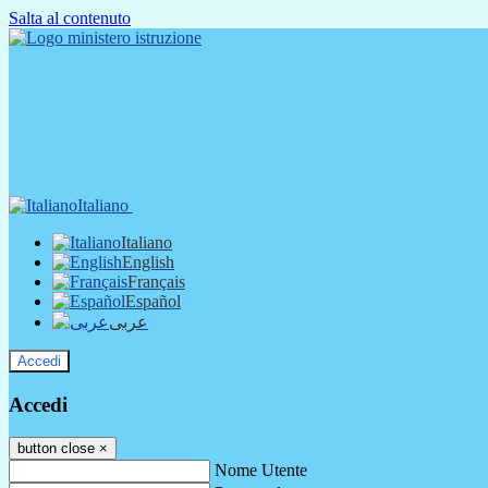
Salta al contenuto
Italiano
Italiano
English
Français
Español
عربى
Accedi
Accedi
button close
×
Nome Utente