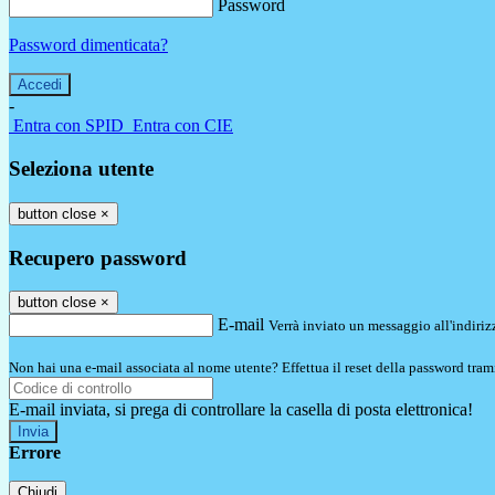
Password
Password dimenticata?
-
Entra con SPID
Entra con CIE
Seleziona utente
button close
×
Recupero password
button close
×
E-mail
Verrà inviato un messaggio all'indirizz
Non hai una e-mail associata al nome utente? Effettua il reset della password tram
E-mail inviata, si prega di controllare la casella di posta elettronica!
Errore
Chiudi