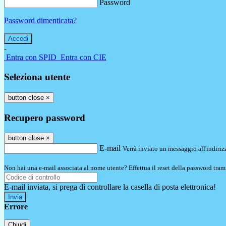
Password
Password dimenticata?
-
Entra con SPID
Entra con CIE
Seleziona utente
button close
×
Recupero password
button close
×
E-mail
Verrà inviato un messaggio all'indirizz
Non hai una e-mail associata al nome utente? Effettua il reset della password tram
E-mail inviata, si prega di controllare la casella di posta elettronica!
Errore
Chiudi