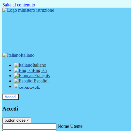
Salta al contenuto
Italiano
Italiano
English
Français
Español
عربى
Accedi
Accedi
button close
×
Nome Utente