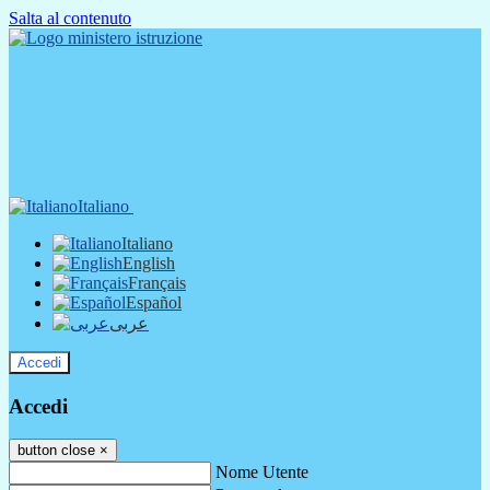
Salta al contenuto
Italiano
Italiano
English
Français
Español
عربى
Accedi
Accedi
button close
×
Nome Utente