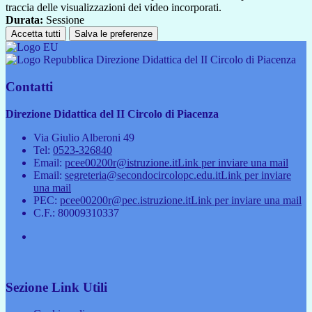
traccia delle visualizzazioni dei video incorporati.
Durata:
Sessione
Accetta tutti
Salva le preferenze
Direzione Didattica del II Circolo di Piacenza
Contatti
Direzione Didattica del II Circolo di Piacenza
Via Giulio Alberoni 49
Tel:
0523-326840
Email:
pcee00200r@istruzione.it
Link per inviare una mail
Email:
segreteria@secondocircolopc.edu.it
Link per inviare
una mail
PEC:
pcee00200r@pec.istruzione.it
Link per inviare una mail
C.F.: 80009310337
Sezione Link Utili